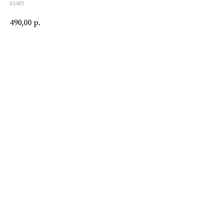
01495
490,00
р.
Купить
Материал: лен, лён