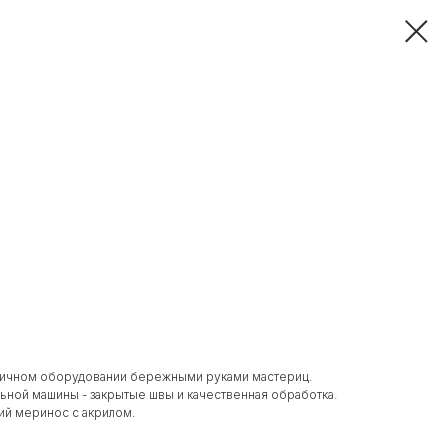
гичном оборудовании бережными руками мастериц.
ьной машины - закрытые швы и качественная обработка.
кий меринос с акрилом.