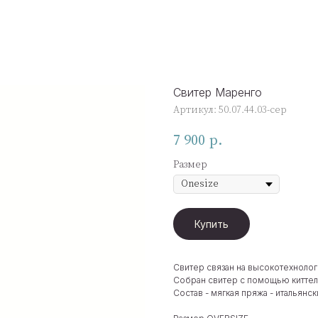
Свитер Маренго
Артикул:
50.07.44.03-сер
7 900
р.
Размер
Купить
Свитер связан на высокотехноло
Собран свитер с помощью киттел
Состав - мягкая пряжа - итальянс